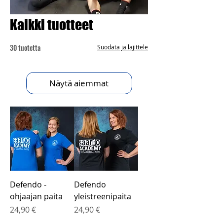
Kaikki tuotteet
30 tuotetta
Suodata ja lajittele
Näytä aiemmat
Defendo -
Defendo
ohjaajan paita
yleistreenipaita
Hinta
Hinta
24,90 €
24,90 €