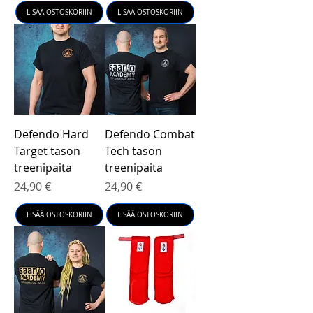
LISÄÄ OSTOSKORIIN
LISÄÄ OSTOSKORIIN
Defendo Hard
Defendo Combat
Target tason
Tech tason
treenipaita
treenipaita
Hinta
Hinta
24,90 €
24,90 €
LISÄÄ OSTOSKORIIN
LISÄÄ OSTOSKORIIN