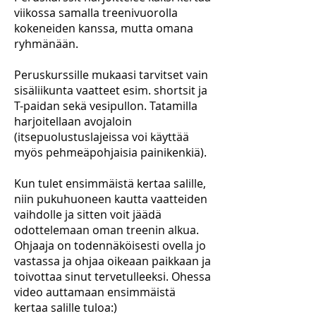
viikossa samalla treenivuorolla
kokeneiden kanssa, mutta omana
ryhmänään.
Peruskurssille mukaasi tarvitset vain
sisäliikunta vaatteet esim. shortsit ja
T-paidan sekä vesipullon. Tatamilla
harjoitellaan avojaloin
(itsepuolustuslajeissa voi käyttää
myös pehmeäpohjaisia painikenkiä).
Kun tulet ensimmäistä kertaa salille,
niin pukuhuoneen kautta vaatteiden
vaihdolle ja sitten voit jäädä
odottelemaan oman treenin alkua.
Ohjaaja on todennäköisesti ovella jo
vastassa ja ohjaa oikeaan paikkaan ja
toivottaa sinut tervetulleeksi. Ohessa
video auttamaan ensimmäistä
kertaa salille tuloa:)