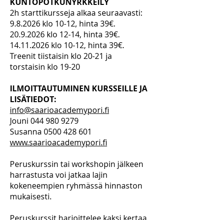
KUNTOPOTKUNYRKKEILY
2h starttikursseja alkaa seuraavasti:
9.8.2026 klo 10-12, hinta 39€.
20.9.2026
klo 12-14, hinta 39€.
14.11.2026
klo 10-12, hinta 39€.
Treenit tiistaisin klo 20-21 ja
torstaisin klo 19-20
ILMOITTAUTUMINEN KURSSEILLE JA
LISÄTIEDOT:
info@saarioacademypori.fi
Jouni
044 980 9279
Susanna
0500 428 601
www.saarioacademypori.fi
Peruskurssin tai workshopin jälkeen
harrastusta voi jatkaa lajin
kokeneempien ryhmässä hinnaston
mukaisesti.
Peruskurssit harjoittelee kaksi kertaa