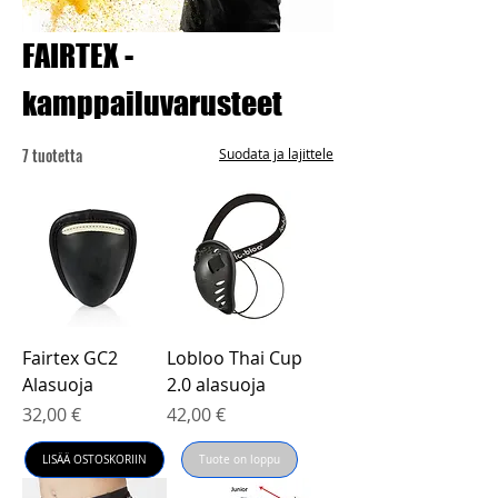
FAIRTEX -
kamppailuvarusteet
7 tuotetta
Suodata ja lajittele
Fairtex GC2
Lobloo Thai Cup
Alasuoja
2.0 alasuoja
Hinta
Hinta
32,00 €
42,00 €
LISÄÄ OSTOSKORIIN
Tuote on loppu