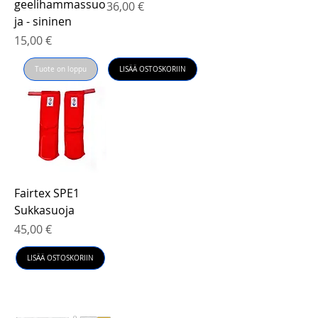
geelihammassuo
Hinta
36,00 €
ja - sininen
Hinta
15,00 €
Tuote on loppu
LISÄÄ OSTOSKORIIN
Fairtex SPE1
Sukkasuoja
Hinta
45,00 €
LISÄÄ OSTOSKORIIN