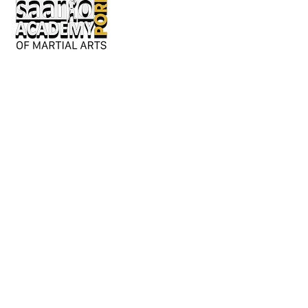
Keskusaukio 2
28130 Pori
Avoinna kesäkaudella:
Ma-ke 17-20
tai erillisestä sopimuksesta.
Y-tunnus: 3362276-2
044 980 9279
/ Jouni
050 042 8601
/ Susanna
info@saarioacademypori.fi
Lajien sivut: