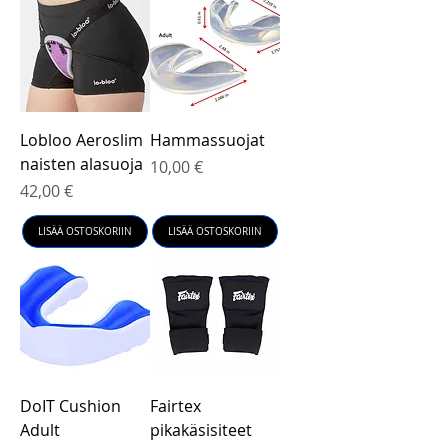
Lobloo Aeroslim
Hammassuojat
naisten alasuoja
Hinta
10,00 €
Hinta
42,00 €
LISÄÄ OSTOSKORIIN
LISÄÄ OSTOSKORIIN
DoIT Cushion
Fairtex
Adult
pikakäsisiteet