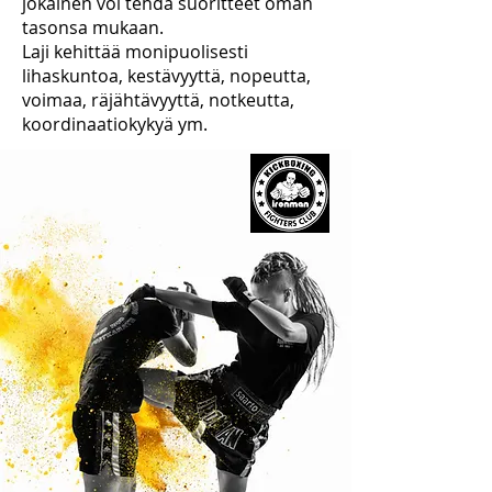
jokainen voi tehdä suoritteet oman
tasonsa mukaan.
Laji kehittää monipuolisesti
lihaskuntoa, kestävyyttä, nopeutta,
voimaa, räjähtävyyttä, notkeutta,
koordinaatiokykyä ym.
Lisätietoja ja ilmoittautuminen:
info@saarioacademypori.fi
044 980 9279
/ Jouni