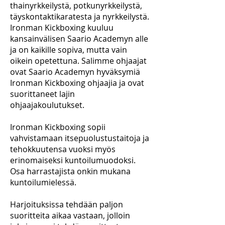
thainyrkkeilystä, potkunyrkkeilystä,
täyskontaktikaratesta ja nyrkkeilystä.
Ironman Kickboxing kuuluu
kansainvälisen Saario Academyn alle
ja on kaikille sopiva, mutta vain
oikein opetettuna. Salimme ohjaajat
ovat Saario Academyn hyväksymiä
Ironman Kickboxing ohjaajia ja ovat
suorittaneet lajin
ohjaajakoulutukset.
Ironman Kickboxing sopii
vahvistamaan itsepuolustustaitoja ja
tehokkuutensa vuoksi myös
erinomaiseksi kuntoilumuodoksi.
Osa harrastajista onkin mukana
kuntoilumielessä.
Harjoituksissa tehdään paljon
suoritteita aikaa vastaan, jolloin