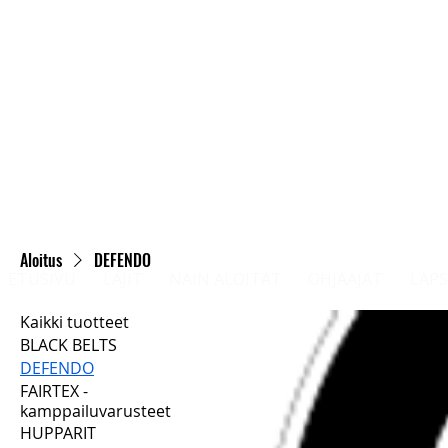
Aloitus
DEFENDO
ETUSIVU
LAJIT
NÄIN ALOITAT
OHJAAJAT
LAPS
Kaikki tuotteet
BLACK BELTS
DEFENDO
FAIRTEX -
kamppailuvarusteet
HUPPARIT