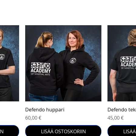
Pikakatselu
Defendo huppari
Defendo tek
Hinta
Hinta
60,00 €
45,00 €
IN
LISÄÄ OSTOSKORIIN
LISÄ