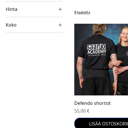
Hinta
9 tuotetta
Koko
24 €
60 €
3XL
4XL
L
M
S
XL
XXL
Pikakatselu
Defendo shortsit
Hinta
55,00 €
LISÄÄ OSTOSKORI