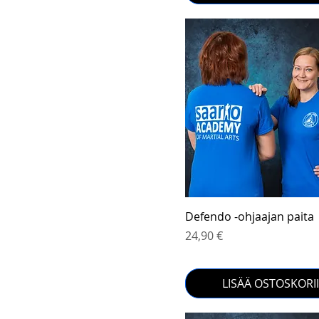
Pikakatselu
Defendo -ohjaajan paita
Hinta
24,90 €
LISÄÄ OSTOSKORI