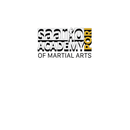
Keskusaukio 2
28130 Pori
Avoinna kesäkaudella:
Ma-ke 17-20
tai erillisestä sopimuksesta.
Y-tunnus: 3362276-2
044 980 9279
/ Jouni