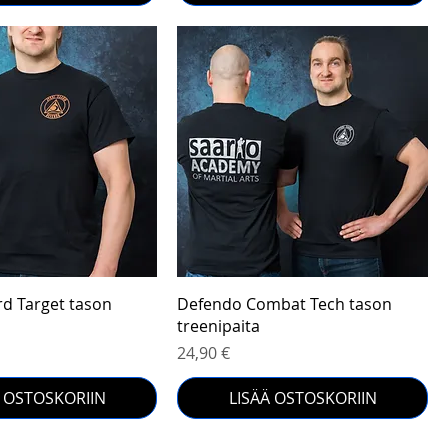
Pikakatselu
Pikakatselu
d Target tason
Defendo Combat Tech tason
treenipaita
Hinta
24,90 €
Ä OSTOSKORIIN
LISÄÄ OSTOSKORIIN