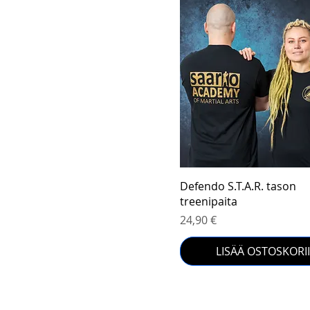
Pikakatselu
Defendo S.T.A.R. tason
treenipaita
Hinta
24,90 €
LISÄÄ OSTOSKORI