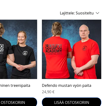
Lajittele:
Suositeltu
Pikakatselu
Pikakatselu
ninen treenipaita
Defendo mustan vyön paita
Hinta
24,90 €
Ä OSTOSKORIIN
LISÄÄ OSTOSKORIIN