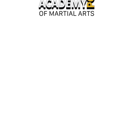
Keskusaukio 2
28130 Pori
Avoinna kesäkaudella:
Ma-ke 17-20
tai erillisestä sopimuksesta.
Y-tunnus: 3362276-2
044 980 9279
/ Jouni
050 042 8601
/ Susanna
info@saarioacademypori.fi