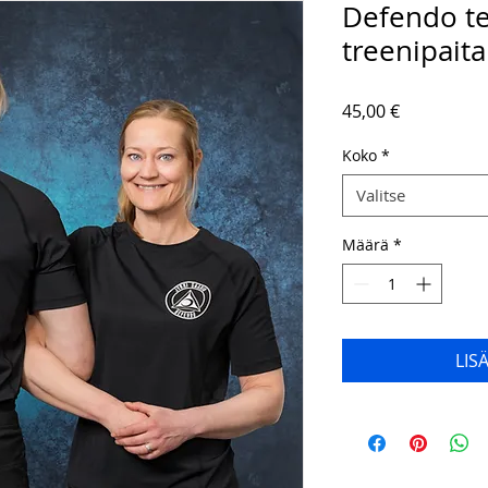
Defendo t
treenipaita
Hinta
45,00 €
Koko
*
Valitse
Määrä
*
LIS