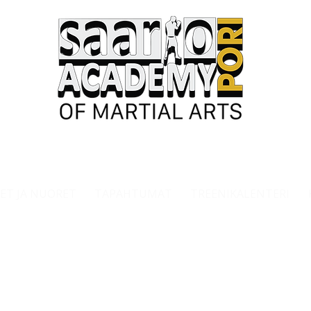
ET JA NUORET
TAPAHTUMAT
TREENIKALENTERI