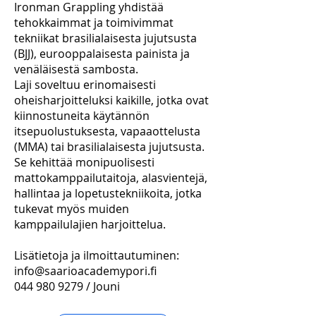
Ironman Grappling yhdistää
tehokkaimmat ja toimivimmat
tekniikat brasilialaisesta jujutsusta
(BJJ), eurooppalaisesta painista ja
venäläisestä sambosta.
Laji soveltuu erinomaisesti
oheisharjoitteluksi kaikille, jotka ovat
kiinnostuneita käytännön
itsepuolustuksesta, vapaaottelusta
(MMA) tai brasilialaisesta jujutsusta.
Se kehittää monipuolisesti
mattokamppailutaitoja, alasvientejä,
hallintaa ja lopetustekniikoita, jotka
tukevat myös muiden
kamppailulajien harjoittelua.
Lisätietoja ja ilmoittautuminen:
info@saarioacademypori.fi
044 980 9279
/ Jouni