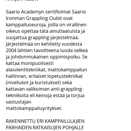
Saario Academyn sertifioimat Saario
Ironman Grappling Clubit ovat
kamppailuseuroja, joilla on virallinen
oikeus opettaa tätä ainutlaatuista ja
suojattua grappling-järjestelmää.
Järjestelmää on kehitetty vuodesta
2004 lähtien tavoitteena luoda selkeä
ja johdonmukainen oppimispolku. Se
kattaa monipuolisesti
alasvientitekniikat, mattokamppailun
hallinnan, erilaiset lopetustekniikat
(nivellukot ja kuristukset) sekä
kattavan valikoiman anti-grappling-
tekniikoita eli keinoja estää ja torjua
vastustajan
mattokamppailuyritykset.
RAKENNETTU ERI KAMPPAILULAJIEN
PARHAIDEN RATKAISUJEN POHJALLE