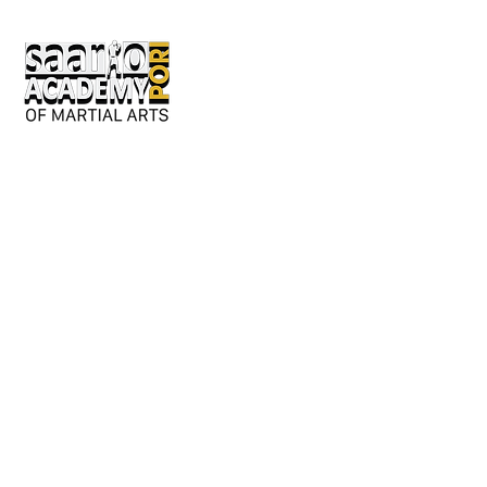
Keskusaukio 2
28130 Pori
Avoinna kesäkaudella:
Ma-ke 17-20
tai erillisestä sopimuksesta.
Y-tunnus: 3362276-2
044 980 9279
/ Jouni
050 042 8601
/ Susanna
info@saarioacademypori.fi