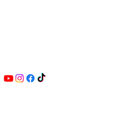
Avoinna kesäkaudella:
Ma-ke 17-20
tai erillisestä sopimuksesta.
Y-tunnus: 3362276-2
044 980 9279
/ Jouni
050 042 8601
/ Susanna
info@saarioacademypori.fi
Lajien sivut:
Saario Academy
Classic Krav Maga
Jyrki Saario Defendo
Ironman Kickboxing
Safe Kid -ohjelma