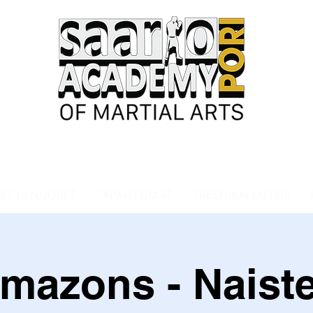
ET JA NUORET
TAPAHTUMAT
TREENIKALENTERI
mazons - Naist