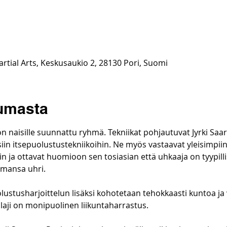
rtial Arts, Keskusaukio 2, 28130 Pori, Suomi
tumasta
naisille suunnattu ryhmä. Tekniikat pohjautuvat Jyrki Saa
iin itsepuolustustekniikoihin. Ne myös vastaavat yleisimpiin 
siin ja ottavat huomioon sen tosiasian että uhkaaja on tyypill
emansa uhri.
stusharjoittelun lisäksi kohotetaan tehokkaasti kuntoa ja 
 laji on monipuolinen liikuntaharrastus.​