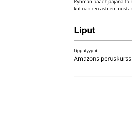
Ryhmän pääohjaajana toimi
kolmannen asteen mustan 
Liput
Lipputyyppi
Amazons peruskurss