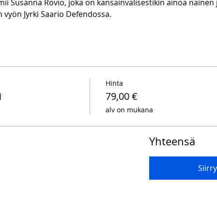
i Susanna Rovio, joka on kansainvälisestikin ainoa nainen 
vyön Jyrki Saario Defendossa.
Hinta
i
79,00 €
alv on mukana
Yhteensä
Siir