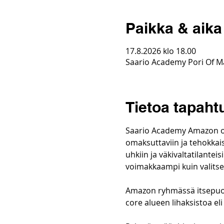
Paikka & aika
17.8.2026 klo 18.00
Saario Academy Pori Of Ma
Tietoa tapah
Saario Academy Amazon on 
omaksuttaviin ja tehokkais
uhkiin ja väkivaltatilantei
voimakkaampi kuin valits
Amazon ryhmässä itsepuolu
core alueen lihaksistoa eli