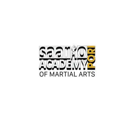
Keskusaukio 2
28130 Pori
Avoinna kesäkaudella:
Ma-ke 17-20
tai erillisestä sopimuksesta.