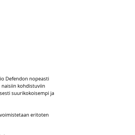
rio Defendon nopeasti 
naisiin kohdistuviin 
isesti suurikokoisempi ja 
voimistetaan eritoten 