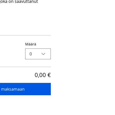
joka on saavuttanut 
Määrä
0
0,00 €
ry maksamaan