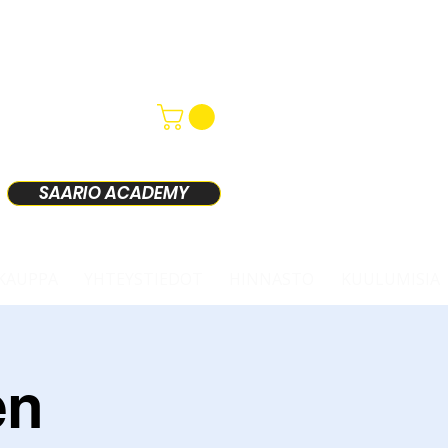
SAARIO ACADEMY
KAUPPA
YHTEYSTIEDOT
HINNASTO
KUULUMISIA
en