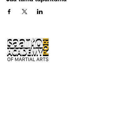
Keskusaukio 2
28130 Pori
Avoinna:
Ma-to 17-21
pe 17-20
tai erillisestä sopimuksesta.
Y-tunnus: 3362276-2
044 980 9279
/ Jouni