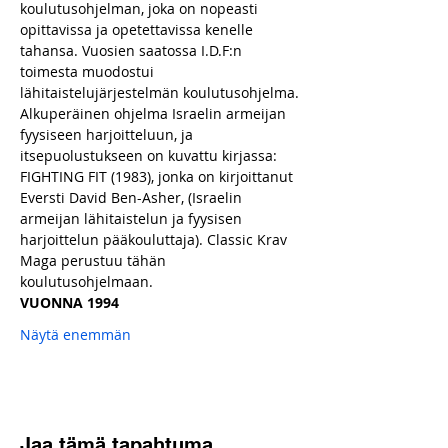
koulutusohjelman, joka on nopeasti 
opittavissa ja opetettavissa kenelle 
tahansa. Vuosien saatossa I.D.F:n 
toimesta muodostui 
lähitaistelujärjestelmän koulutusohjelma.
Alkuperäinen ohjelma Israelin armeijan 
fyysiseen harjoitteluun, ja 
itsepuolustukseen on kuvattu kirjassa: 
FIGHTING FIT (1983), jonka on kirjoittanut 
Eversti David Ben-Asher, (Israelin 
armeijan lähitaistelun ja fyysisen 
harjoittelun pääkouluttaja). Classic Krav 
Maga perustuu tähän 
koulutusohjelmaan.
VUONNA 1994
Näytä enemmän
Jaa tämä tapahtuma