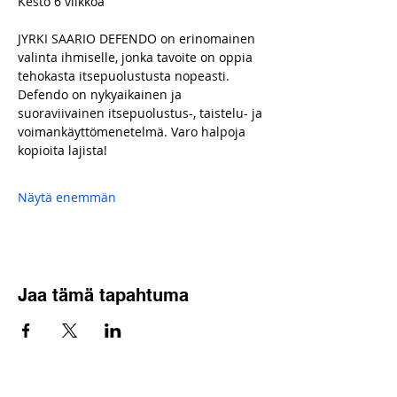
Kesto 6 viikkoa
​JYRKI SAARIO DEFENDO on erinomainen 
valinta ihmiselle, jonka tavoite on oppia 
tehokasta itsepuolustusta nopeasti.
Defendo on nykyaikainen ja 
suoraviivainen itsepuolustus-, taistelu- ja 
voimankäyttömenetelmä. Varo halpoja 
kopioita lajista!
Näytä enemmän
Jaa tämä tapahtuma