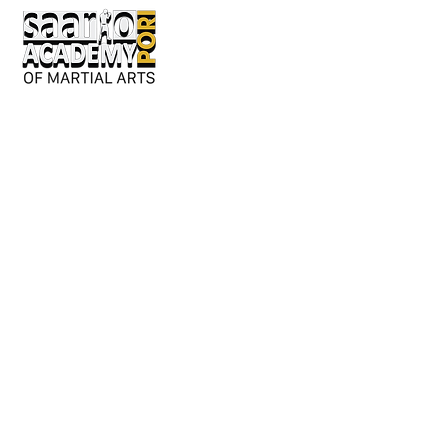
Keskusaukio 2
28130 Pori
Avoinna:
Ma-to 17-21
pe 17-20
tai erillisestä sopimuksesta.
Y-tunnus: 3362276-2
044 980 9279
/ Jouni
050 042 8601
/ Susanna
info@saarioacademypori.fi