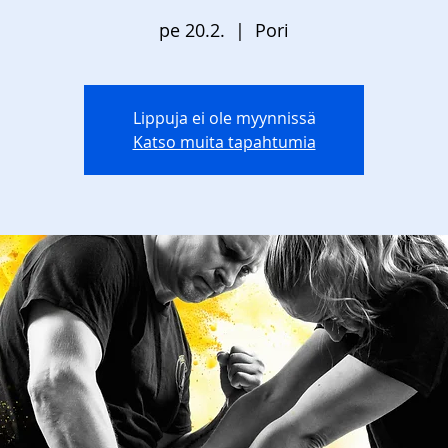
pe 20.2.
  |  
Pori
Lippuja ei ole myynnissä
Katso muita tapahtumia