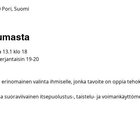
0 Pori, Suomi
tumasta
 13.1 klo 18
perjantaisin 19-20
erinomainen valinta ihmiselle, jonka tavoite on oppia tehok
a suoraviivainen itsepuolustus-, taistelu- ja voimankäyttöm