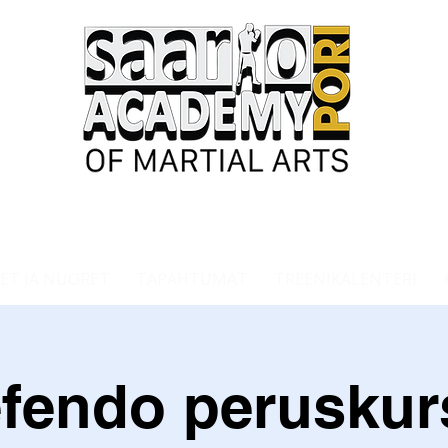
ET JA NUORET
TAPAHTUMAT
TREENIKALENTERI
fendo peruskur