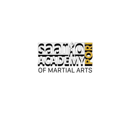
Keskusaukio 2
28130 Pori
Avoinna kesäkaudella:
Ma-ke 17-20
tai erillisestä sopimuksesta.