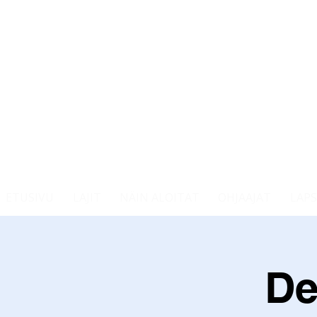
ETUSIVU
LAJIT
NÄIN ALOITAT
OHJAAJAT
LAPS
De