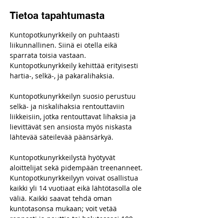
Tietoa tapahtumasta
Kuntopotkunyrkkeily on puhtaasti 
liikunnallinen. Siinä ei otella eikä 
sparrata toisia vastaan. 
Kuntopotkunyrkkeily kehittää erityisesti 
hartia-, selkä-, ja pakaralihaksia.
Kuntopotkunyrkkeilyn suosio perustuu 
selkä- ja niskalihaksia rentouttaviin 
liikkeisiin, jotka rentouttavat lihaksia ja 
lievittävät sen ansiosta myös niskasta 
lähtevää säteilevää päänsärkyä.
Kuntopotkunyrkkeilystä hyötyvät 
aloittelijat sekä pidempään treenanneet.
Kuntopotkunyrkkeilyyn voivat osallistua 
kaikki yli 14 vuotiaat eikä lähtötasolla ole 
väliä. Kaikki saavat tehdä oman 
kuntotasonsa mukaan; voit vetää 