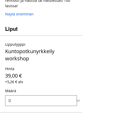
rennosti ja nauttia tai halutessasi 100 
lasissa!
Näytä enemmän
Liput
Lipputyyppi
Kuntopotkunyrkkeily
workshop
Hinta
39,00 €
+5,26 € alv
Määrä