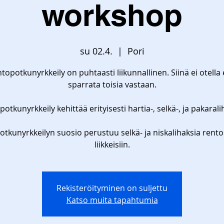
workshop
su 02.4.
  |  
Pori
topotkunyrkkeily on puhtaasti liikunnallinen. Siinä ei otella 
sparrata toisia vastaan.
otkunyrkkeily kehittää erityisesti hartia-, selkä-, ja pakarali
tkunyrkkeilyn suosio perustuu selkä- ja niskalihaksia rento
Rekisteröityminen on suljettu
Katso muita tapahtumia