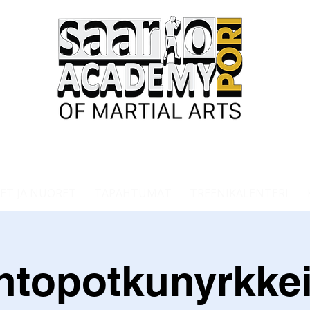
ET JA NUORET
TAPAHTUMAT
TREENIKALENTERI
ntopotkunyrkkei