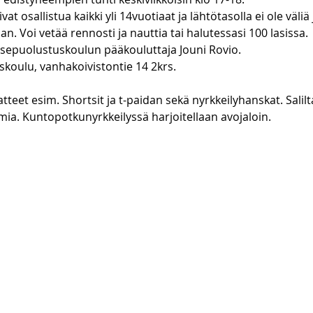
t osallistua kaikki yli 14vuotiaat ja lähtötasolla ei ole väliä 
Voi vetää rennosti ja nauttia tai halutessasi 100 lasissa.
sepuolustuskoulun pääkouluttaja Jouni Rovio.
skoulu, vanhakoivistontie 14 2krs.
teet esim. Shortsit ja t-paidan sekä nyrkkeilyhanskat. Salilt
e omia. Kuntopotkunyrkkeilyssä harjoitellaan avojaloin.