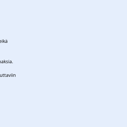
eikä
haksia.
uttaviin