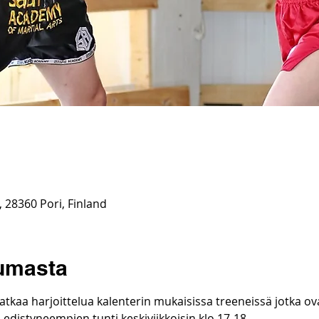
, 28360 Pori, Finland
tumasta
atkaa harjoittelua kalenterin mukaisissa treeneissä jotka ov
ä edistyneempien tunti keskiviikkoisin klo 17-18.