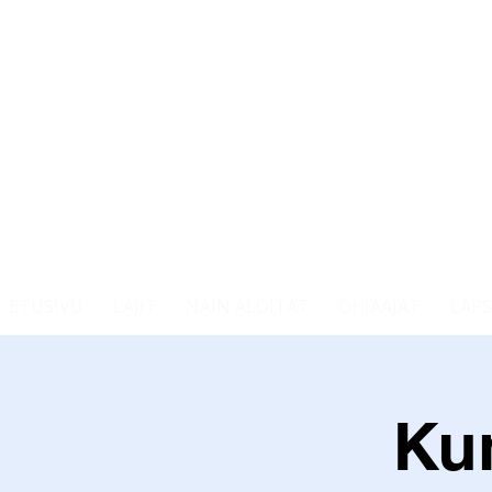
ETUSIVU
LAJIT
NÄIN ALOITAT
OHJAAJAT
LAPS
Ku