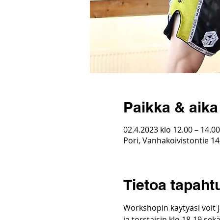
Paikka & aika
02.4.2023 klo 12.00 – 14.00
Pori, Vanhakoivistontie 14
Tietoa tapah
Workshopin käytyäsi voit j
ja torstaisin klo 18-19 sek