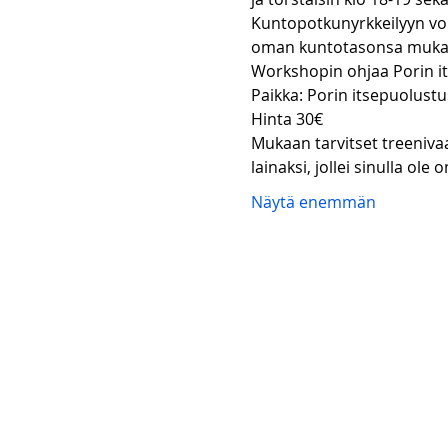
Kuntopotkunyrkkeilyyn voiva
oman kuntotasonsa mukaan. 
Workshopin ohjaa Porin it
Paikka: Porin itsepuolustu
Hinta 30€
Mukaan tarvitset treenivaat
lainaksi, jollei sinulla ol
Näytä enemmän