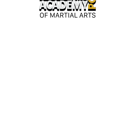
Keskusaukio 2
28130 Pori
Avoinna kesäkaudella:
Ma-ke 17-20
tai erillisestä sopimuksesta.
Y-tunnus: 3362276-2
044 980 9279
/ Jouni
050 042 8601
/ Susanna
info@saarioacademypori.fi