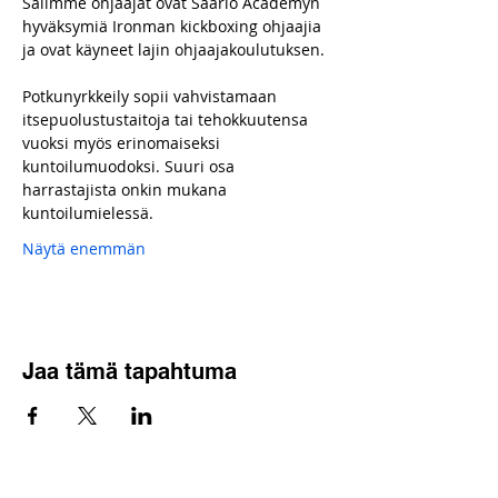
Salimme ohjaajat ovat Saario Academyn 
hyväksymiä Ironman kickboxing ohjaajia 
ja ovat käyneet lajin ohjaajakoulutuksen.
Potkunyrkkeily sopii vahvistamaan 
itsepuolustustaitoja tai tehokkuutensa 
vuoksi myös erinomaiseksi 
kuntoilumuodoksi. Suuri osa 
harrastajista onkin mukana 
kuntoilumielessä.
Näytä enemmän
Jaa tämä tapahtuma