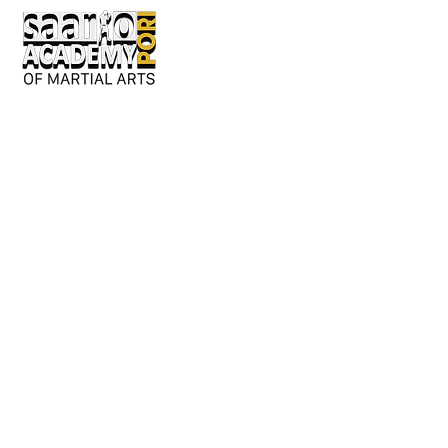
Keskusaukio 2
28130 Pori
Avoinna:
Ma-to 17-21
pe 17-20
tai erillisestä sopimuksesta.
Y-tunnus: 3362276-2
044 980 9279
/ Jouni
050 042 8601
/ Susanna
info@saarioacademypori.fi