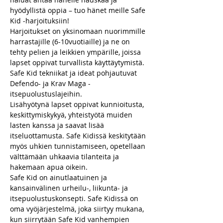
hyödyllistä oppia – tuo hänet meille Safe 
Kid -harjoituksiin!
Harjoitukset on yksinomaan nuorimmille 
harrastajille (6-10vuotiaille) ja ne on 
tehty pelien ja leikkien ympärille, joissa 
lapset oppivat turvallista käyttäytymistä. 
Safe Kid tekniikat ja ideat pohjautuvat 
Defendo- ja Krav Maga -
itsepuolustuslajeihin.
Lisähyötynä lapset oppivat kunnioitusta, 
keskittymiskykyä, yhteistyötä muiden 
lasten kanssa ja saavat lisää 
itseluottamusta. Safe Kidissä keskitytään 
myös uhkien tunnistamiseen, opetellaan 
välttämään uhkaavia tilanteita ja 
hakemaan apua oikein.
Safe Kid on ainutlaatuinen ja 
kansainvälinen urheilu-, liikunta- ja 
itsepuolustuskonsepti. Safe Kidissä on 
oma vyöjärjestelmä, joka siirtyy mukana, 
kun siirrytään Safe Kid vanhempien 