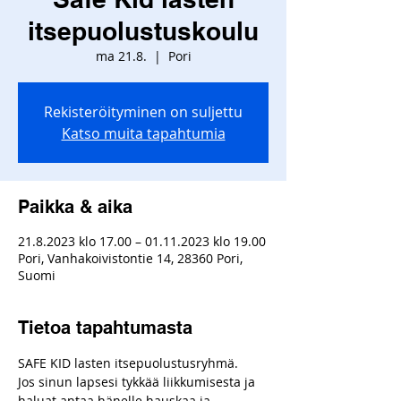
itsepuolustuskoulu
ma 21.8.
  |  
Pori
Rekisteröityminen on suljettu
Katso muita tapahtumia
Paikka & aika
21.8.2023 klo 17.00 – 01.11.2023 klo 19.00
Pori, Vanhakoivistontie 14, 28360 Pori,
Suomi
Tietoa tapahtumasta
SAFE KID lasten itsepuolustusryhmä.
Jos sinun lapsesi tykkää liikkumisesta ja 
haluat antaa hänelle hauskaa ja 