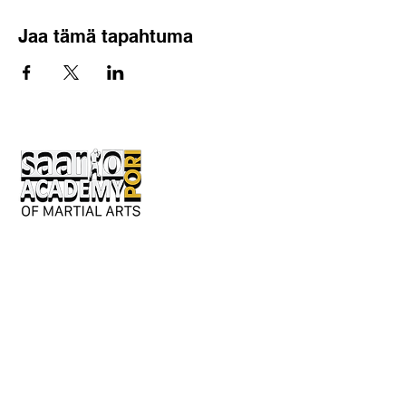
Jaa tämä tapahtuma
Keskusaukio 2
28130 Pori
Avoinna kesäkaudella:
Ma-ke 17-20
tai erillisestä sopimuksesta.
Y-tunnus: 3362276-2