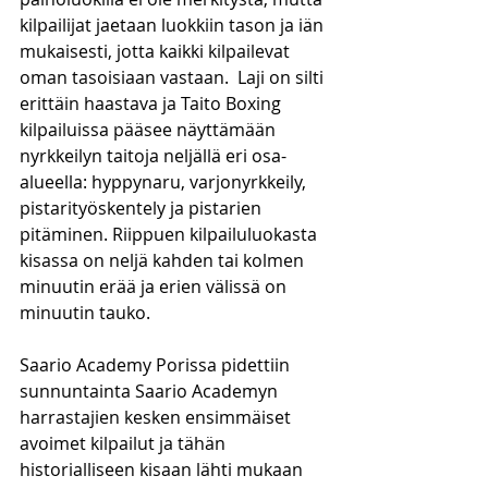
kilpailijat jaetaan luokkiin tason ja iän 
mukaisesti, jotta kaikki kilpailevat 
oman tasoisiaan vastaan.  Laji on silti 
erittäin haastava ja Taito Boxing 
kilpailuissa pääsee näyttämään 
nyrkkeilyn taitoja neljällä eri osa-
alueella: hyppynaru, varjonyrkkeily, 
pistarityöskentely ja pistarien 
pitäminen. Riippuen kilpailuluokasta 
kisassa on neljä kahden tai kolmen 
minuutin erää ja erien välissä on 
minuutin tauko. 
Saario Academy Porissa pidettiin 
sunnuntainta Saario Academyn 
harrastajien kesken ensimmäiset 
avoimet kilpailut ja tähän 
historialliseen kisaan lähti mukaan 