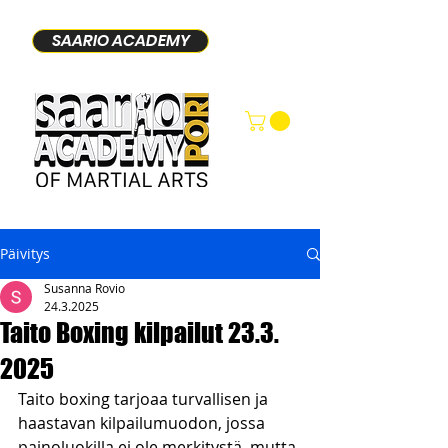
SAARIO ACADEMY
Päivitys
Susanna Rovio
24.3.2025
Taito Boxing kilpailut 23.3.
2025
Taito boxing tarjoaa turvallisen ja 
haastavan kilpailumuodon, jossa 
painoluokilla ei ole merkitystä, mutta 