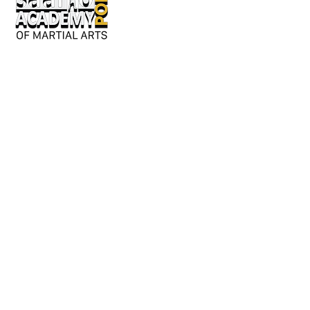
Keskusaukio 2
28130 Pori
Avoinna kesäkaudella:
Ma-ke 17-20
tai erillisestä sopimuksesta.
Y-tunnus: 3362276-2
044 980 9279
/ Jouni
050 042 8601
/ Susanna
info@saarioacademypori.fi
Lajien sivut: