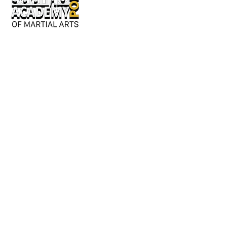
Keskusaukio 2
28130 Pori
Avoinna kesäkaudella:
Ma-ke 17-20
tai erillisestä sopimuksesta.
Y-tunnus: 3362276-2
044 980 9279
/ Jouni
050 042 8601
/ Susanna
info@saarioacademypori.fi
Lajien sivut: