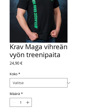
Krav Maga vihreän
vyön treenipaita
Hinta
24,90 €
Koko
*
Määrä
*