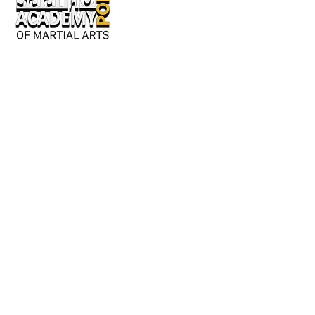
Keskusaukio 2
28130 Pori
Avoinna kesäkaudella:
Ma-ke 17-20
tai erillisestä sopimuksesta.
Y-tunnus: 3362276-2
044 980 9279
/ Jouni
050 042 8601
/ Susanna
info@saarioacademypori.fi
Lajien sivut: