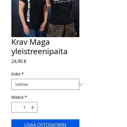
Krav Maga
yleistreenipaita
Hinta
24,90 €
Koko
*
Määrä
*
LISÄÄ OSTOSKORIIN